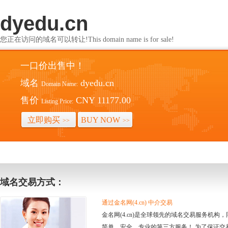
dyedu.cn
您正在访问的域名可以转让!This domain name is for sale!
一口价出售中！
域名
dyedu.cn
Domain Name:
售价
CNY 11177.00
Listing Price:
立即购买
BUY NOW
>>
>>
域名交易方式：
通过金名网(4.cn) 中介交易
金名网(4.cn)是全球领先的域名交易服务机
简单、安全、专业的第三方服务！ 为了保证交