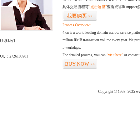
具体交易流程可
“点击这里”
查看或咨询support@
我要购买
>>
Process Overview:
4.cn is a world leading domain escrow service plat
million RMB transaction volume every year. We promi
联系我们
5 workdays.
For detailed process, you can
“visit here”
or contact
QQ：2726103981
BUY NOW
>>
Copyright © 1998 -2025 ww